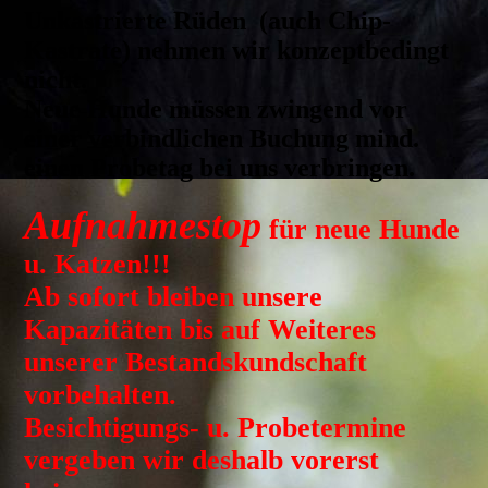
Unkastrierte Rüden (auch Chip-
Kastrate) nehmen wir konzeptbedingt
nicht.
Neue Hunde müssen zwingend vor
einer verbindlichen Buchung mind.
einen Probetag bei uns verbringen.
Aufnahmestop
für neue Hunde
u. Katzen!!!
Ab sofort bleiben unsere
Kapazitäten bis auf Weiteres
unserer Bestandskundschaft
vorbehalten.
Besichtigungs- u. Probetermine
vergeben wir deshalb vorerst