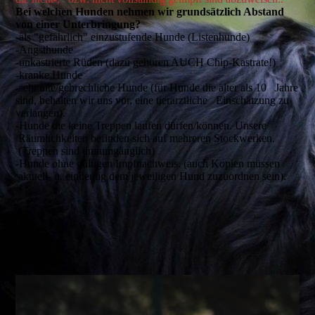
Bei welchen Hunden nehmen wir grundsätzlich Abstand
von einer Unterbringung?
-als "gefährlich" einzustufende Hunde (Listenhunde)
-Angsthunde
-unkastrierte Rüden (dazu gehören AUCH Chip-Kastrate!)
-kranke Hunde
-sehr alte/gebrechliche Hunde (für Hunde die älter als 10 Jahre
sind, behalten wir uns vor, eine tierärztliche Einschätzung zu
verlangen).
-Hunde die keine Treppen laufen dürfen/können. Unsere
Räumlichkeiten befinden sich auf mehreren Stockwerken.
(Treppen sind unnumgänglich)
-Hunde ohne gültigen Impfnachweis. (auch Kopien müssen
aktuell- u. eindeutig dem jeweiligen Hund zuzuordnen sein).