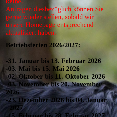
keine.
Anfragen diesbezüglich können Sie
gerne wieder stellen, sobald wir
unsere Homepage entsprechend
aktualisiert haben.
Betriebsferien 2026/2027:
-31. Januar bis 13. Februar 2026
-03. Mai bis 15. Mai 2026
-02. Oktober bis 11. Oktober 2026
-03. November bis 20. November
2026
-23. Dezember 2026 bis 04. Januar
2027
-15. Februar bis 28. Februar 2027