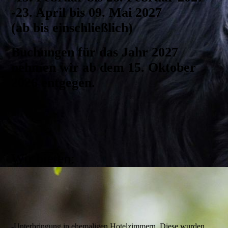
-23. April bis 09. Mai 2027
(ab bis einschließlich)
Buchungen für das Jahr 2027
nehmen wir ab dem 15. Oktober
2026 entgegen.
Wir bieten:
-Unterbringung in ehemaligen Hotelzimmern. Diese wurden