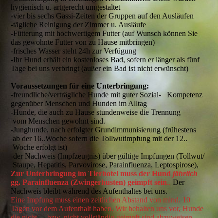
hygienisch u. artgerecht umgestaltet
-vier bis sechs Gassi-Zeiten der Gruppen auf den Ausläufen
-tägliche Reinigung der Zimmer u. Ausläufe
-Fütterung mit hochwertigem Futter (auf Wunsch können Sie
das gewohnte Futter von zu Hause mitbringen)
-frisches Wasser steht 24h zur Verfügung
-Ihr Hund erhält ein kostenloses Bad, sofern er länger als fünf
Tage bei uns verbringt (außer ein Bad ist nicht erwünscht)
Voraussetzungen für eine Unterbringung:
-freundliche/verträgliche Hunde mit guter Sozial- Kompetenz
gegenüber Menschen und Hunden im Alltag
-Hunde, die auch zu Hause stundenweise die Trennung
vom Menschen gewohnt sind.
-Junghunde, nach erfolgter Grundimmunisierung (frühestens
ab der 16..Woche sofern die Tollwutimpfung mit der 12..
Woche erfolgt ist)
-der Nachweis (Impfzeugnis) über gültige Impfungen (Tollwut/
Staupe, Hepatitis, Parvovirose, Parainfluenza, Leptospirose),
Zur Unterbringung im Tierhotel muss der Hund
jährlich
gg. Parainfluenza (Zwingerhusten) geimpft sein
..
Der
Nachweis bleibt während des Aufenthaltes bei uns.
Eine Impfung muss einen zeitlichen Abstand von mind. 10
Tagen vor dem Aufenthalt haben. Wir behalten uns vor, Hunde
die nicht-, bzw. nicht vollständig geimpft sind abzuweisen..