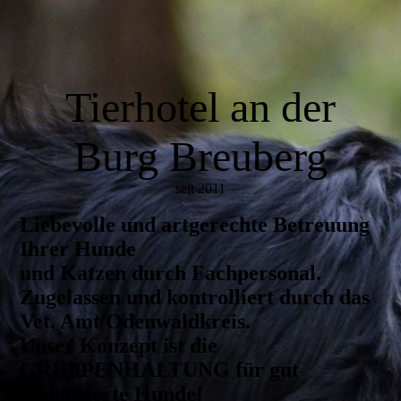
Tierhotel an der
Burg Breuberg
seit 2011
Liebevolle und artgerechte Betreuung
Ihrer Hunde
und Katzen durch Fachpersonal.
Zugelassen und kontrolliert durch das
Vet. Amt Odenwaldkreis.
Unser Konzept ist die
GRUPPENHALTUNG für gut
sozialisierte Hunde!